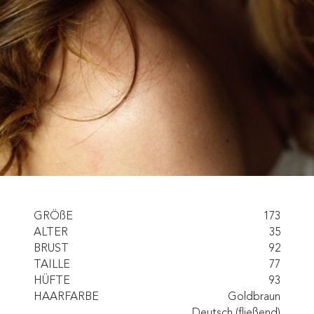
GRÖßE
173
ALTER
35
BRUST
92
TAILLE
77
HÜFTE
93
HAARFARBE
Goldbraun
Deutsch (fließend)