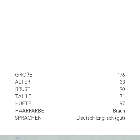
GRÖßE
176
ALTER
33
BRUST
90
TAILLE
71
HÜFTE
97
HAARFARBE
Braun
SPRACHEN
Deutsch Englisch (gut)