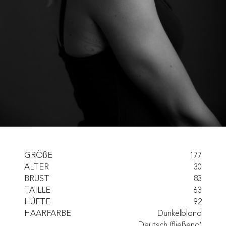
GRÖßE
177
ALTER
30
BRUST
83
TAILLE
63
HÜFTE
92
HAARFARBE
Dunkelblond
Deutsch (fließend)