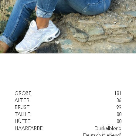
GRÖßE
181
ALTER
36
BRUST
99
TAILLE
88
HÜFTE
88
HAARFARBE
Dunkelblond
Deutsch (fließend)