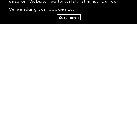
unserer Website weitersurfst, stimmst Du der
Verwendung von Cookies zu.
Zustimmen
AGNIESZKA K
ALEJANDRA G