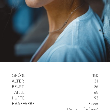
GRÖßE
180
ALTER
31
BRUST
86
TAILLE
68
HÜFTE
93
HAARFARBE
Blond
Deutsch (fließend)