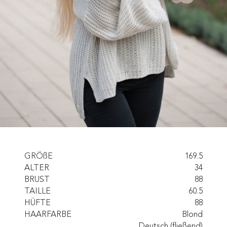
GRÖßE
169.5
ALTER
34
BRUST
88
TAILLE
60.5
HÜFTE
88
HAARFARBE
Blond
Deutsch (fließend)