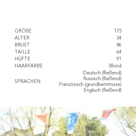
GRÖßE
175
ALTER
34
BRUST
86
TAILLE
64
HÜFTE
91
HAARFARBE
Blond
Deutsch (fließend)
Russisch (fließend)
SPRACHEN
Französisch (grundkenntnisse)
Englisch (fließend)