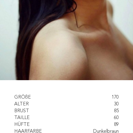
GRÖßE
170
ALTER
30
BRUST
85
TAILLE
60
HÜFTE
89
HAARFARBE
Dunkelbraun